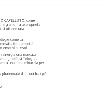
OIO CAPELLUTO,
come
inergismo fra le proprietà
 si ottiene una
ologie come la
utammato, fondamentale
 emotivi alterati.
n sinergia una marcata
e: negli effluvi Telogen,
senta una seria minaccia per
a pluriennale di alcuni fra i più
to.