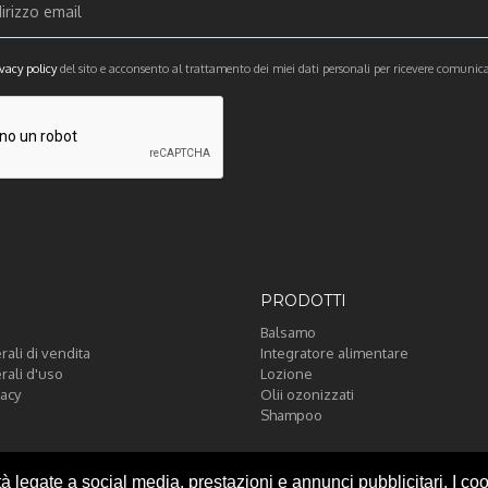
vacy policy
del sito e acconsento al trattamento dei miei dati personali per ricevere comunic
PRODOTTI
Balsamo
ali di vendita
Integratore alimentare
rali d'uso
Lozione
vacy
Olii ozonizzati
Shampoo
tà legate a social media, prestazioni e annunci pubblicitari. I c