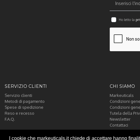
Ho letto la
pri
SERVIZIO CLIENTI
CHI SIAMO
Servizio clienti
Markeuticals
Metodi di pagamento
Condizioni gener
Spese di spedizione
Condizioni gene
Reso e recesso
Tutela della Pri
F.A.Q.
Newsletter
Contattaci
I cookie che markeuticals.it chiede di accettare hanno finali