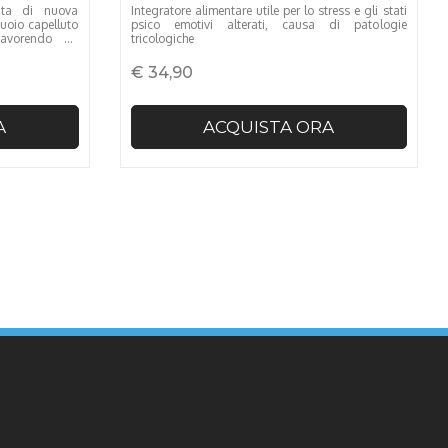
uta di nuova
Integratore alimentare utile per lo stress e gli stati
cuoio capelluto
psico emotivi alterati, causa di patologie
favorendo un
tricologiche
le ciclo vitale
€ 34,90
A
ACQUISTA ORA