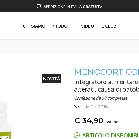
SPEDIZIONE IN ITALIA
GRATUITA
CHI SIAMO
PRODOTTI
VIDEO
IL CLUB
MENOCORT CO
NOVITÀ
Integratore alimentare u
alterati, causa di patol
Confezione da 60 compresse
SKU:
MRK-7016
€ 34,90
Iva inc.
ARTICOLO DISPONIBIL