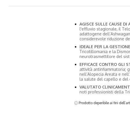
AGISCE SULLE CAUSE DI 
l'effluvio stagionale, il T
adattogene dell’Ashwaganda
considerevole riduzione dei
IDEALE PER LA GESTIONE
Tricotillomania e la Dismo
neurotrasmettitore del sist
EFFICACE CONTRO GLI S
attività antinfiammatoria; g
nell’Alopecia Areata e nel
la salute del capello e del
VALUTATO CLINICAMENT
noti professionisti della Tr
Prodotto deperibile ai fini dell’a