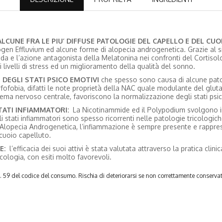
ALCUNE FRA LE PIU’ DIFFUSE PATOLOGIE DEL CAPELLO E DEL CU
elogen Effluvium ed alcune forme di alopecia androgenetica. Grazie al s
 e l’azione antagonista della Melatonina nei confronti del Cortisolo,
 livelli di stress ed un miglioramento della qualità del sonno.
 DEGLI STATI PSICO EMOTIVI
che spesso sono causa di alcune pat
rfofobia, difatti le note proprietà della NAC quale modulante del gl
ema nervoso centrale, favoriscono la normalizzazione degli stati psico
TATI INFIAMMATORI
:
La Nicotinammide ed il Polypodium svolgono i
li stati infiammatori sono spesso ricorrenti nelle patologie tricologich
l’Alopecia Androgenetica, l’infiammazione è sempre presente e rappre
 cuoio capelluto.
E:
l’efficacia dei suoi attivi è stata valutata attraverso la pratica clinic
icologia, con esiti molto favorevoli.
rt. 59 del codice del consumo. Rischia di deteriorarsi se non correttamente conserva