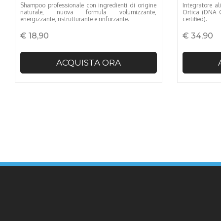
Shampoo professionale con ingredienti di origine
Integratore a
naturale, nuova formula volumizzante,
Ortica (DNA C
energizzante, ristrutturante e rinforzante.
certified).
€ 18,90
€ 34,90
ACQUISTA ORA