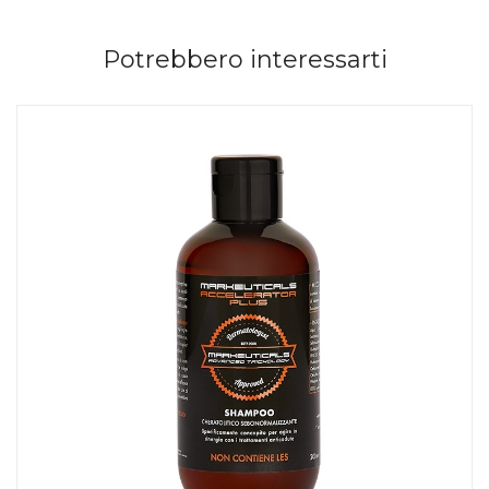
Potrebbero interessarti
AGGIUNGI AL CARRELLO