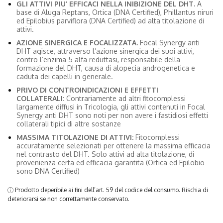
GLI ATTIVI PIU’ EFFICACI NELLA INIBIZIONE DEL DHT.
A
base di Aluga Reptans, Ortica (DNA Certified), Phillantus niruri
ed Epilobius parviflora (DNA Certified) ad alta titolazione di
attivi.
AZIONE SINERGICA E FOCALIZZATA.
Focal Synergy anti
DHT agisce, attraverso l’azione sinergica dei suoi attivi,
contro l’enzima 5 alfa reduttasi, responsabile della
formazione del DHT, causa di alopecia androgenetica e
caduta dei capelli in generale.
PRIVO DI CONTROINDICAZIONI E EFFETTI
COLLATERALI:
Contrariamente ad altri fitocomplessi
largamente diffusi in Tricologia, gli attivi contenuti in Focal
Synergy anti DHT sono noti per non avere i fastidiosi effetti
collaterali tipici di altre sostanze
MASSIMA TITOLAZIONE DI ATTIVI
:
Fitocomplessi
accuratamente selezionati per ottenere la massima efficacia
nel contrasto del DHT. Solo attivi ad alta titolazione, di
provenienza certa ed efficacia garantita (Ortica ed Epilobio
sono DNA Certified)
Prodotto deperibile ai fini dell’art. 59 del codice del consumo. Rischia di
deteriorarsi se non correttamente conservato.